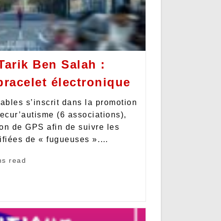
Tarik Ben Salah :
bracelet électronique
bles s’inscrit dans la promotion
 secur’autisme (6 associations),
tion de GPS afin de suivre les
ifiées de « fugueuses ».…
ns read