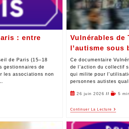
ris : entre
Vulnérables de 
l’autisme sous 
eil de Paris (15–18
Ce documentaire Vulnéra
ns gestionnaires de
de l’action du collectif
r les associations non
qui milite pour l’utilisa
s…
personnes autistes qual
26 juin 2026
5 mi
Continuer La Lecture