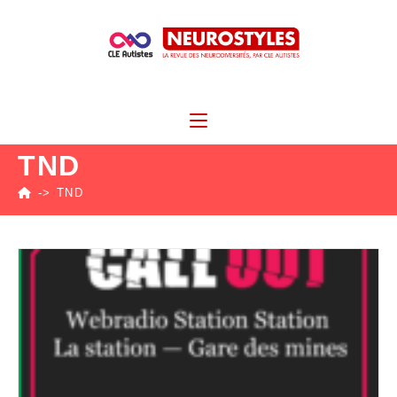
TND
->
TND