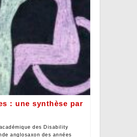
ies : une synthèse par
 académique des Disability
onde anglosaxon des années