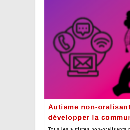
Autisme non-oralisant
développer la commun
Tous les autistes non-oralisants 