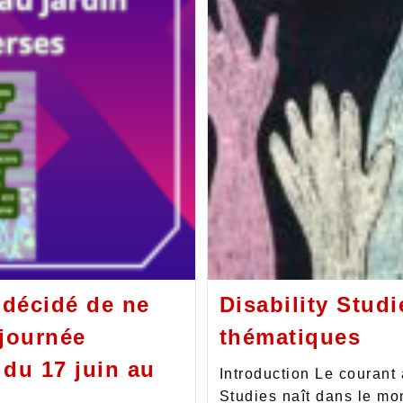
décidé de ne
Disability Stud
 journée
thématiques
 du 17 juin au
Introduction Le courant
Studies naît dans le m