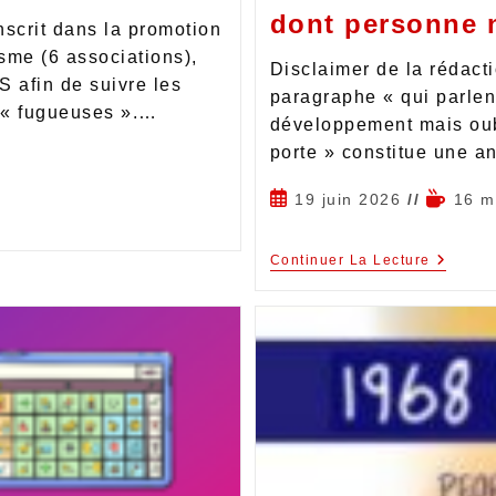
dont personne 
scrit dans la promotion
isme (6 associations),
Disclaimer de la rédact
PS afin de suivre les
paragraphe « qui parle
e « fugueuses ».…
développement mais oub
porte » constitue une 
19 juin 2026
16 m
Continuer La Lecture