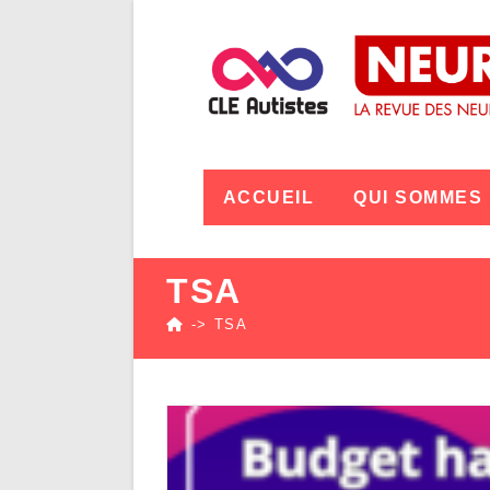
ACCUEIL
QUI SOMMES
TSA
->
TSA