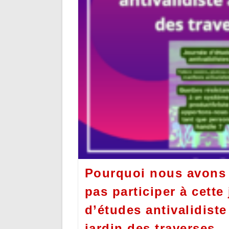
Pourquoi nous avons 
pas participer à cette
d’études antivalidiste
jardin des traverses