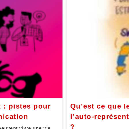
 : pistes pour
Qu’est ce que 
ication
l’auto-représen
?
peuvent vivre une vie