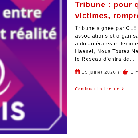
Tribune : pour q
victimes, rompr
Tribune signée par CLE 
associations et organisa
anticarcérales et fémin
Haenel, Nous Toutes Nat
le Réseau d'entraide…
15 juillet 2026
1 
Continuer La Lecture